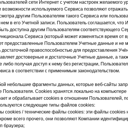
ользователей сети Интернет с учетом настроек желаемого 
е возможности используемого Сервиса позволяют отражать 
смотра другим Пользователям такого Сервиса или пользова
нем в его Учетной записи. Пользователь соглашается, что
ыть доступна другим Пользователям соответствующего Сер
нкционала Сервиса (который может изменяться время от в
ет предоставленные Пользователем Учетные данные и не мож
 достаточной правоспособностью для предоставления Учён
авляет достоверные и достаточные Учетные данные, а такж
либо получая доступ к нему без регистрации, Пользователь
рвиса в соответствии с применимым законодательством.
бой небольшие фрагменты данных, которые веб-сайты запр
 Пользователя. Сookies хранятся локально на компьютере
рает и обрабатывает cookies в отношении Пользователей
ользуются следующие типы файлов cookies:
 cookies / технические файлы cookies: эти файлы cookies
кроме всего прочего, они позволяют Компании идентифици
п браузера;