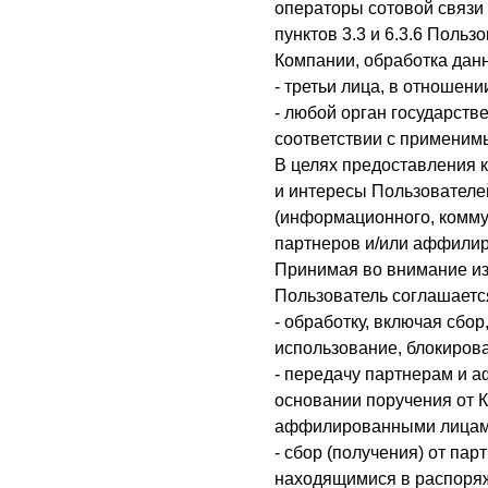
операторы сотовой связи
пунктов 3.3 и 6.3.6 Поль
Компании
, обработка да
- третьи лица, в отношен
- любой орган государст
соответствии с применим
В целях предоставления 
и интересы Пользователе
(информационного, коммун
партнеров и/или аффилир
Принимая во внимание изл
Пользователь соглашаетс
- обработку, включая сбо
использование, блокиров
- передачу партнерам и 
основании поручения от 
аффилированными лицами
- сбор (получения) от па
находящимися в распоряж