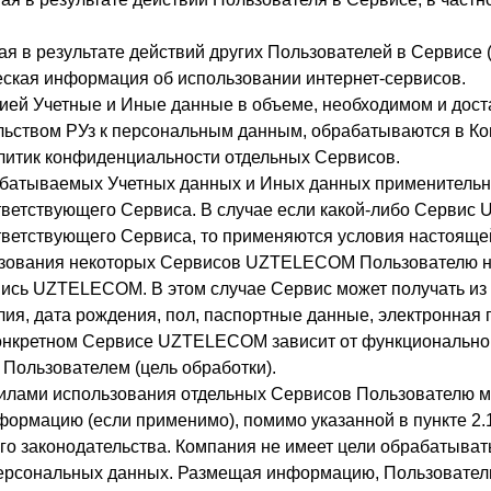
ая в результате действий других Пользователей в Сервисе 
еская информация об использовании интернет-сервисов.
й Учетные и Иные данные в объеме, необходимом и достат
ьством РУз к персональным данным, обрабатываются в Ко
литик конфиденциальности отдельных Сервисов.
батываемых Учетных данных и Иных данных применительно
ветствующего Сервиса. В случае если какой-либо Сервис
ветствующего Сервиса, то применяются условия настояще
ьзования некоторых Сервисов UZTELECOM Пользователю не
апись UZTELECOM. В этом случае Сервис может получать 
ия, дата рождения, пол, паспортные данные, электронная 
онкретном Сервисе UZTELECOM зависит от функциональной
 Пользователем (цель обработки).
вилами использования отдельных Сервисов Пользователю м
ормацию (если применимо), помимо указанной в пункте 2.1
о законодательства. Компания не имеет цели обрабатыват
ерсональных данных. Размещая информацию, Пользователь 