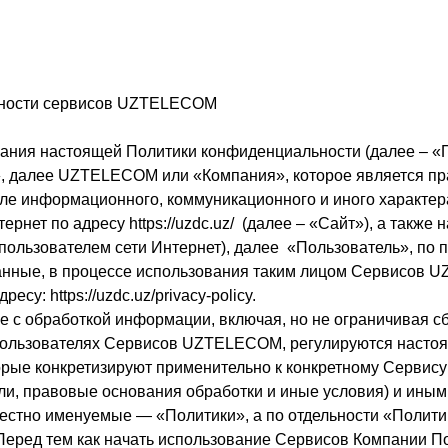
ьности сервисов UZTELECOM
вания настоящей Политики конфиденциальности (далее – 
, далее UZTELECOM или «Компания», которое является пра
сле информационного, коммуникационного и иного характера
ернет по адресу https://uzdc.uz/ (далее – «Сайт»), а та
пользователем сети Интернет), далее «Пользователь», по 
анные, в процессе использования таким лицом Сервисов 
су: https://uzdc.uz/privacy-policy.
е с обработкой информации, включая, но не ограничивая с
Пользователях Сервисов UZTELECOM, регулируются настоя
орые конкретизируют применительно к конкретному Сервис
ли, правовые основания обработки и иные условия) и ины
тно именуемые — «Политики», а по отдельности «Политик
 Перед тем как начать использование Сервисов Компании П