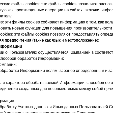
ческие файлы cookies: эти файлы cookies позволяют распоз
кую как произведенные операции на сайтах, включая инфо
атель;
s: эти файлы cookies собирают информацию о том, как пол
ровать новые функции для повышения производительности
okies: эти файлы cookies позволяют предоставлять опред
яя предпочтения (такие как язык и местоположение);
Информации
ии о Пользователях осуществляется Компанией в соответс
и способов обработки Информации;
Компании;
ей обработки Информации целям, заранее определенным и з
ема и характера обрабатываемой Информации, способов ее
бъединения созданных для несовместимых между собой це
ормации
бработку Учетных данных и Иных данных Пользователей Се
ий по использованию соответствующих Сервисов.