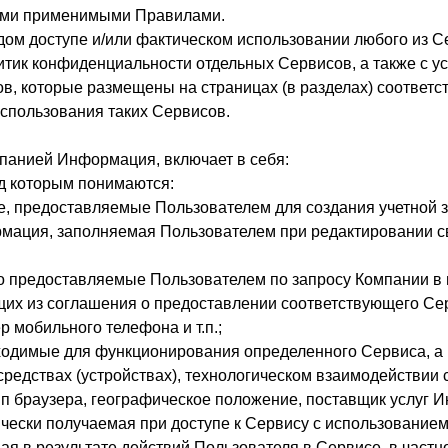
семи применимыми Правилами.
ждом доступе и/или фактическом использовании любого из 
итик конфиденциальности отдельных Сервисов, а также с у
в, которые размещены на страницах (в разделах) соответс
использования таких Сервисов.
панией Информация, включает в себя:
од которым понимаются:
е, предоставляемые Пользователем для создания учетной з
рмация, заполняемая Пользователем при редактировании св
но предоставляемые Пользователем по запросу Компании в
их из соглашения о предоставлении соответствующего Серв
 мобильного телефона и т.п.;
бходимые для функционирования определенного Сервиса, а
средствах (устройствах), технологическом взаимодействии с
п браузера, географическое положение, поставщик услуг И
чески получаемая при доступе к Сервису с использованием 
ая в результате действий Пользователя в Сервисе, в частн