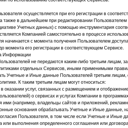
ьзователя осуществляется при его регистрации в соответ
а также в дальнейшем при редактировании Пользователем
циативе Учетных данных) с помощью инструментария соотв
твляется Компанией самостоятельно в процессе использов
я начинается с момента получения Пользователем доступа 
 до момента его регистрации в соответствующем Сервисе.
ча Информации
ользователей не передаются каким-либо третьим лицам, з
литиками отдельных Сервисов, иными применимыми прави
ть Учетные и Иные данные Пользователей третьим лицам, 
литике. К таким третьим лицам могут относиться:
т в оказании услуг, связанных с размещением и отображени
льзователей) о сервисах и услугах Компании в программах
 ими (например, владельцы сайтов и приложений, рекламные 
аконные основания обрабатывать Учетные и Иные данные, н
согласия Пользователя, в том числе если Учетные и Иные
 или выполнения определенного соглашения или договора,