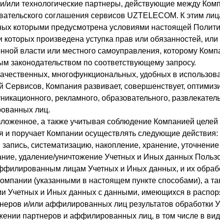
 и/или технологические партнеры, действующие между Комп
зовательского соглашения сервисов UZTELECOM. К этим ли
нных которыми предусмотрена условиями настоящей Полити
ии которых произведена уступка прав или обязанностей, и
венной власти или местного самоуправления, которому Ком
ым законодательством по соответствующему запросу.
качественных, многофункциональных, удобных в использов
й Сервисов, Компания развивает, совершенствует, оптимиз
икационного, рекламного, образовательного, развлекательн
ованных лиц.
оженное, а также учитывая соблюдение Компанией целей о
я и поручает Компании осуществлять следующие действия:
р, запись, систематизацию, накопление, хранение, уточнени
ание, удаление/уничтожение Учетных и Иных данных Польз
аффилированным лицам Учетных и Иных данных, и их обра
Компании (указанными в настоящем пункте способами), а т
 Учетных и Иных данных с данными, имеющихся в распор
ртнеров и/или аффилированных лиц результатов обработки 
ении партнеров и аффилированных лиц, в том числе в вид