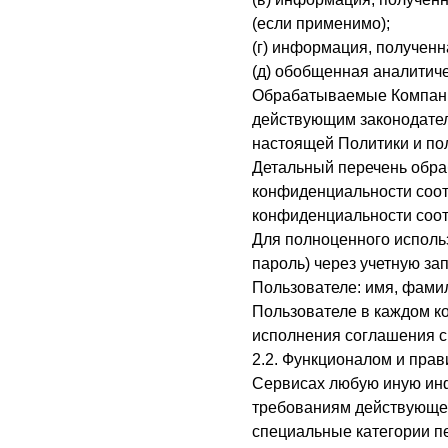
(если применимо);
(г) информация, полученн
(д) обобщенная аналитич
Обрабатываемые Компание
действующим законодател
настоящей Политики и по
Детальный перечень обра
конфиденциальности соот
конфиденциальности соот
Для полноценного испол
пароль) через учетную з
Пользователе: имя, фамил
Пользователе в каждом к
исполнения соглашения с
2.2. Функционалом и пра
Сервисах любую иную инф
требованиям действующег
специальные категории п