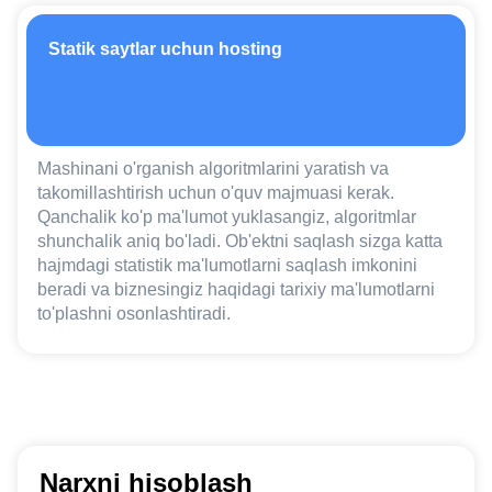
Statik saytlar uchun hosting
Mashinani o'rganish algoritmlarini yaratish va
takomillashtirish uchun o'quv majmuasi kerak.
Qanchalik ko'p ma'lumot yuklasangiz, algoritmlar
shunchalik aniq bo'ladi. Ob'ektni saqlash sizga katta
hajmdagi statistik ma'lumotlarni saqlash imkonini
beradi va biznesingiz haqidagi tarixiy ma'lumotlarni
to'plashni osonlashtiradi.
Narxni hisoblash