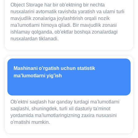
Object Storage har bir ob'ektning bir nechta
nusxalarini avtomatik ravishda yaratish va ularni turli
mavjudlik zonalariga joylashtirish orqali nozik
ma'lumotlarni himoya qiladi. Bir mavjudlik zonasi
ishlamay qolganda, ob'ektlar boshqa zonalardagi
nusxalardan tiklanadi.
Mashinani o'rgatish uchun statistik
ma'lumotlarni yig'ish
Ob'ektni saqlash har qanday turdagi ma'lumotlarni
saqlashi, shuningdek, turli xil dasturiy ta'minot
yordamida ma'lumotlaringizning zaxira nusxasini
o'rnatishi mumkin.