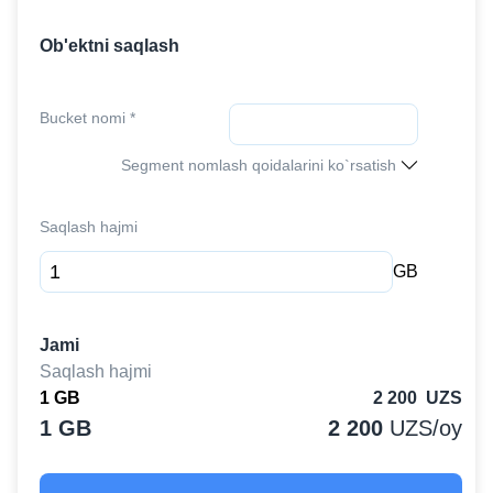
Ob'ektni saqlash
Bucket nomi *
Segment nomlash qoidalarini ko`rsatish
Saqlash hajmi
GB
Jami
Saqlash hajmi
1
GB
2 200
UZS
1
GB
2 200
UZS/oy