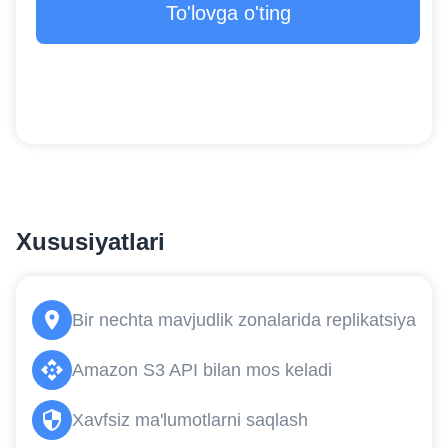
To'lovga o'ting
Xususiyatlari
Bir nechta mavjudlik zonalarida replikatsiya
Amazon S3 API bilan mos keladi
Xavfsiz ma'lumotlarni saqlash