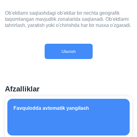
Ob'ektlarni saqlashdagi ob'ektlar bir nechta geografik
taqsimlangan mavjudlik zonalarida saqlanadi. Ob'ektlarni
tahrirlash, yaratish yoki o'chirishda har bir nusxa o'zgaradi.
Ulanish
Afzalliklar
Favqulodda avtomatik yangilash